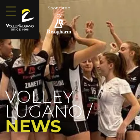
Sponsored
by
VOLLEY
LUGANO /
NEWS