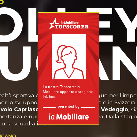
8
OLLE
LUGA
ealtà sportiva che da 25 anni si distingue per l’imp
 per lo sviluppo della pallavolo in Ticino e in Svizzera.
avolo Capriasca
e scuola di
Pallavolo Vedeggio
, s
ortanza e numero di atlete in Svizzera. Dalla stagi
 una squadra in LNA.
LUGANO