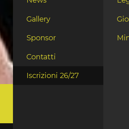
News
Leg
Gallery
Gio
Sponsor
Min
Contatti
Iscrizioni 26/27