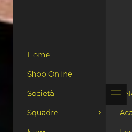
Home
Shop Online
Società
LN
Squadre
Ac