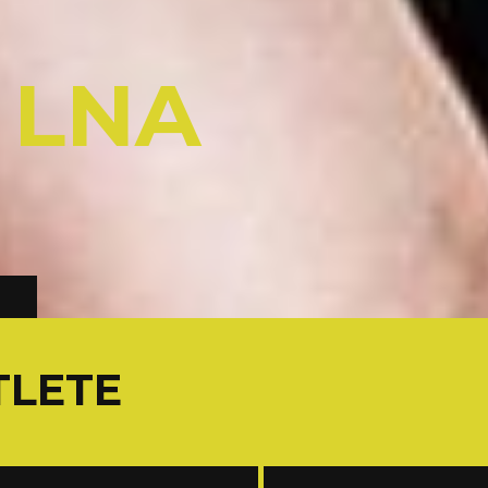
/
LNA
TLETE