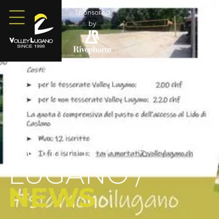
Sponsored
by
VOLLEY
LUGANO /
NEWS