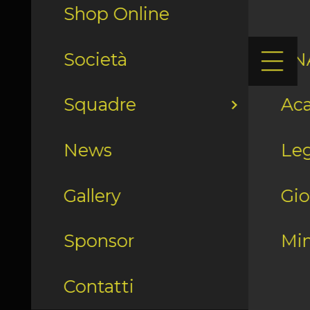
Shop Online
Società
LN
Squadre
Ac
News
Leg
Gallery
Gio
Sponsor
Min
Contatti