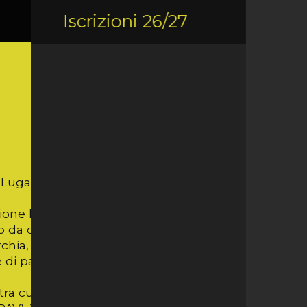
Iscrizioni 26/27
ley Lugano Academy.
ione la CVR Reggio Emilia. Vanta
 da collaborazioni di livello
chia, Olanda e Germania. E' allenatore di
di pallavolo.
le, tra cui spiccano quelli di Campione