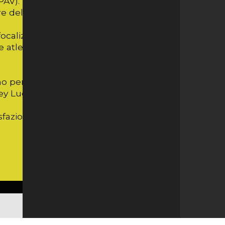
V). Vincitore di Coppa Italia B1 e A2.
e del Modena in A1.
 focalizzarci in modo importante sulla
 atlete e alle loro famiglie una crescita
no per cominciare a sondare la sua nuova
lley Lugano Academy.
sfazioni umane e sportive.