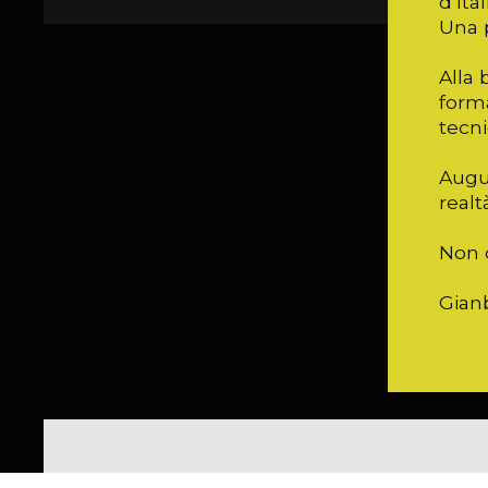
d’Ita
Una 
Alla 
forma
tecni
Augu
real
Non c
Gianb