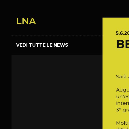
LNA
5.6.2
B
VEDI TUTTE LE NEWS
Sarà 
Augus
un'es
inter
3° gr
Molti