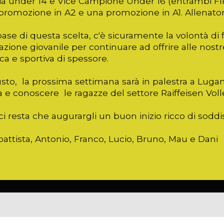
lia under 14 e Vice Campione Under 16 (entrambi FIPA
promozione in A2 e una promozione in A1. Allenator
base di questa scelta, c'è sicuramente la volontà di
zione giovanile per continuare ad offrire alle nostre
ca e sportiva di spessore.
sto, la prossima settimana sarà in palestra a Luga
tà e conoscere le ragazze del settore Raiffeisen Vo
i resta che augurargli un buon inizio ricco di soddi
attista, Antonio, Franco, Lucio, Bruno, Mau e Dani