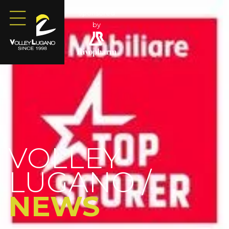
Sponsored
by
VOLLEY
LUGANO /
NEWS