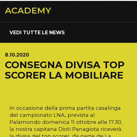
ACADEMY
VEDI TUTTE LE NEWS
8.10.2020
CONSEGNA DIVISA TOP
SCORER LA MOBILIARE
In occasione della prima partita casalinga
del campionato LNA, prevista al
Palamondo domenica 11 ottobre alle 17.30,
la nostra capitana Dioti Panagiota riceverà
la divisa del top scorer, da parte de La