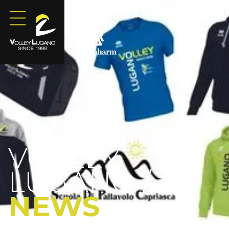
Sponsored
by
VOLLEY
LUGANO /
NEWS