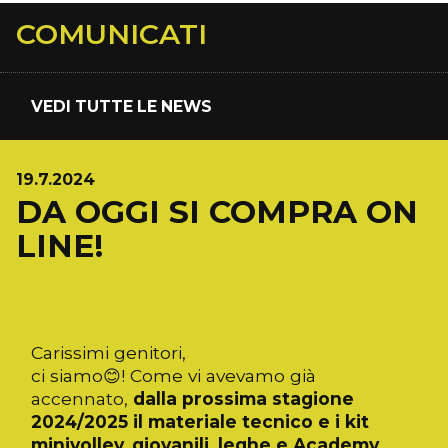
COMUNICATI
VEDI TUTTE LE NEWS
19.7.2024
DA OGGI SI COMPRA ON
LINE!
Carissimi genitori,
ci siamo😊! Come vi avevamo già
accennato,
dalla prossima stagione
2024/2025 il materiale tecnico e i kit
minivolley, giovanili, leghe e Academy