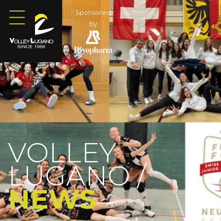
Sponsored
by
VOLLEY
LUGANO /
NEWS