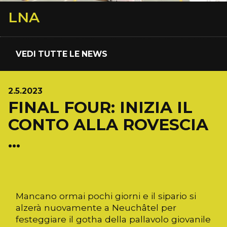
LNA
VEDI TUTTE LE NEWS
2.5.2023
FINAL FOUR: INIZIA IL
CONTO ALLA ROVESCIA
...
Mancano ormai pochi giorni e il sipario si
alzerà nuovamente a Neuchâtel per
festeggiare il gotha della pallavolo giovanile