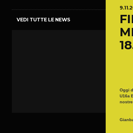
9.11.
F
VEDI TUTTE LE NEWS
M
1
Oggi d
U16a B
nostre
Gianba