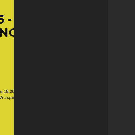
- ARTI E
9 NOVEMBRE ORE
le 18.30 la finale cantonale U16 che vedrà impegnate
i aspettiamo tutti a Bellinzona per sostenere le