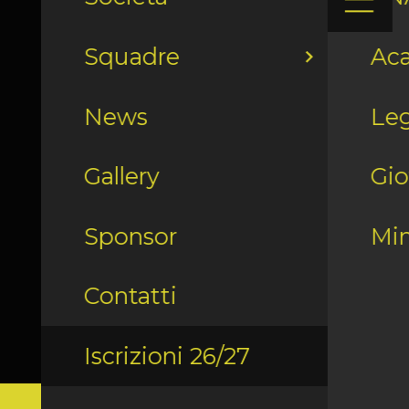
Squadre
Ac
News
Leg
Gallery
Gio
Sponsor
Min
Contatti
Iscrizioni 26/27