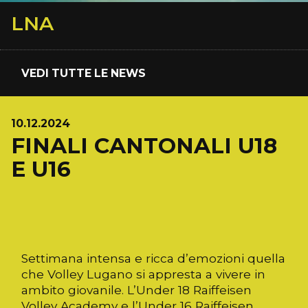
LNA
VEDI TUTTE LE NEWS
10.12.2024
FINALI CANTONALI U18
E U16
Settimana intensa e ricca d’emozioni quella
che Volley Lugano si appresta a vivere in
ambito giovanile. L’Under 18 Raiffeisen
Volley Academy e l’Under 16 Raiffeisen