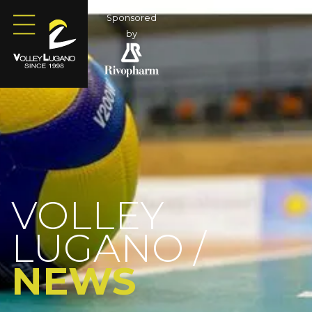
Sponsored
by
VOLLEY
LUGANO /
NEWS