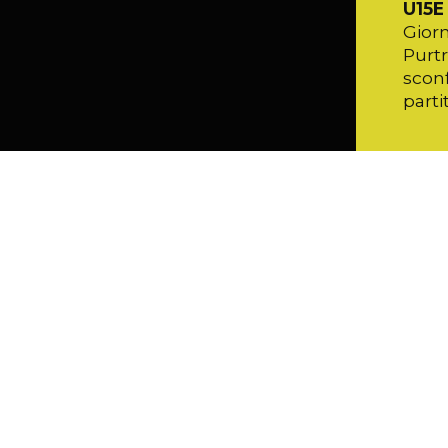
U15E
Giorn
Purtr
sconf
parti