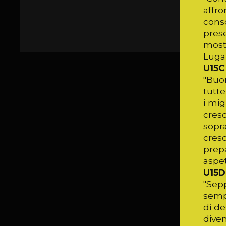
affro
conso
pres
mostr
Luga
U15C
"Buon
tutte
i mi
cresc
sopra
cresc
prep
aspet
U15D
"Sepp
sempr
di de
dive