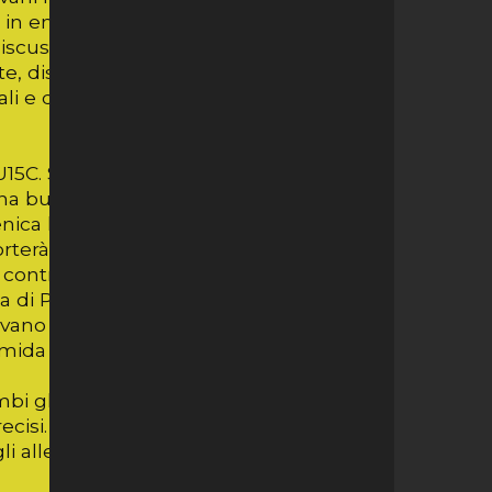
ia in entrambe le gare per 2-0 e
discussione, le nostre ragazze si
, disputando due ottime partite,
i e di squadra. Brave ragazze e forza
U15C. Sul campo di Biasca, si avvicendano
una buona pallavolo. Spiccano, tra queste,
enica hanno dato dimostrazione di
terà a casa grandi soddisfazioni,
 le contraddistingue e che permette loro di
di Pasqua e poi si ritorna al lavoro per
evano sabato 6 maggio. Torneo in cui mi
(Armida Zampese)
bi gli incontri. Il gioco sta diventando
recisi. Forza ragazze ore serve un po' più
allenamenti . Vedrete che i risultati