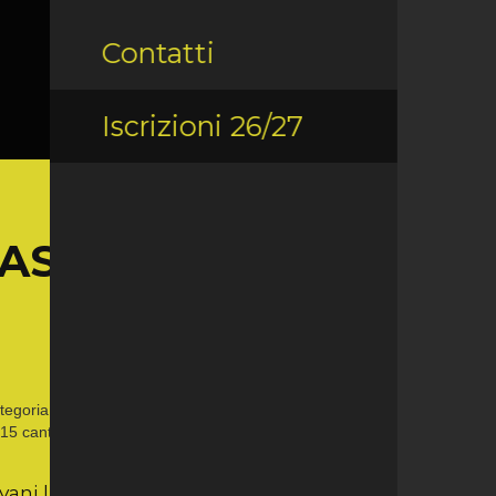
Contatti
Iscrizioni 26/27
IASCA
ategoria U15. 4 nostre U15 hanno partecipato al torneo
15 cantonali.
ovani luganesi sono chiamate ad