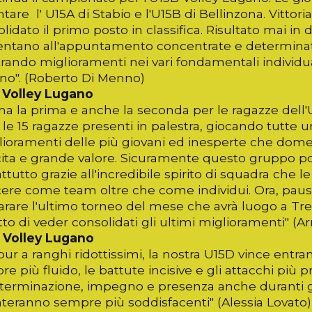
ntare l' U15A di Stabio e l'U15B di Bellinzona. Vittor
lidato il primo posto in classifica. Risultato mai in 
entano all'appuntamento concentrate e determinate
ando miglioramenti nei vari fondamentali individual
no". (Roberto Di Menno)
 Volley Lugano
a la prima e anche la seconda per le ragazze dell'
 le 15 ragazze presenti in palestra, giocando tutte 
glioramenti delle più giovani ed inesperte che dom
ita e grande valore. Sicuramente questo gruppo por
ttutto grazie all'incredibile spirito di squadra che
ere come team oltre che come individui. Ora, pausa 
arare l'ultimo torneo del mese che avrà luogo a Tr
to di veder consolidati gli ultimi miglioramenti" 
 Volley Lugano
ur a ranghi ridottissimi, la nostra U15D vince entram
e più fluido, le battute incisive e gli attacchi più p
terminazione, impegno e presenza anche duranti gli 
nteranno sempre più soddisfacenti" (Alessia Lovato)