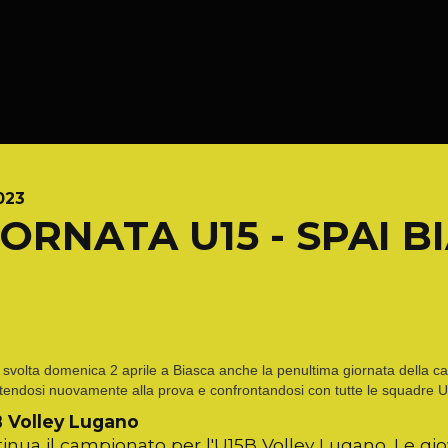
023
IORNATA U15 - SPAI B
é svolta domenica 2 aprile a Biasca anche la penultima giornata della c
tendosi nuovamente alla prova e confrontandosi con tutte le squadre U
B Volley Lugano
tinua il campionato per l'U15B Volley Lugano. Le gi