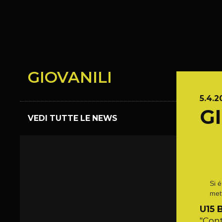
GIOVANILI
5.4.2
G
VEDI TUTTE LE NEWS
Si 
met
U15 
"Con