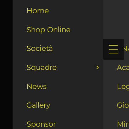
Home
Shop Online
Società
LN
Squadre
Ac
News
Leg
Gallery
Gio
Sponsor
Min