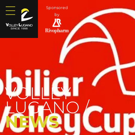
Sponsored
by
VOLLEY
LUGANO /
NEWS