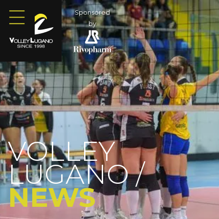
Sponsored
by
VOLLEY
LUGANO /
NEWS