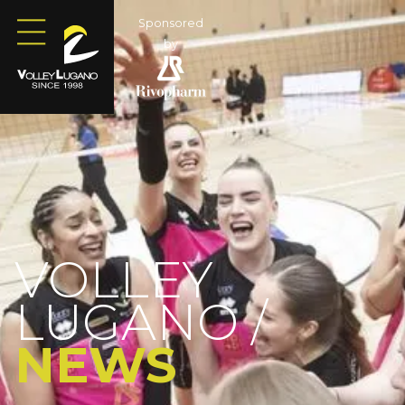
Sponsored
by
VOLLEY
LUGANO /
NEWS