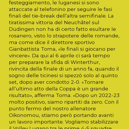
festeggiamento, le luganesi si sono
attaccate al telefonino per seguire le fasi
finali del tie-break dell’altra semifinale. La
tiratissima vittoria del Neuchâtel sul
Düdingen non ha di certo fatto esultare le
rosanero, visto lo strapotere delle romande,
ma come dice il direttore sportivo
Gianbattista Toma, «le finali si giocano per
vincere». Da qui al 6 aprile ci sarà tempo
per preparare la sfida di Winterthur,
rivincita della finale di un anno fa, quando il
sogno delle ticinesi si spezzò solo al quinto
set, dopo aver condotto 2-0. «Tornare
all’ultimo atto della Coppa è un grande
risultato», afferma Toma. «Dopo un 2022-23
molto positivo, siamo ripartiti da zero. Con il
punto fermo del nostro allenatore
Oikonomou, stiamo però portando avanti
un lavoro importante. Vogliamo stabilizzare
il Volley Lugano tra le prime 4-5 squadre