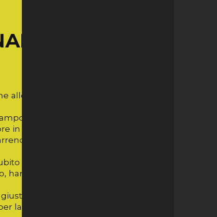
NALI RAGGIUNTE!
 alle semifinali dei playoff ed é
n campo con un Lugano poco efficace in
in tutta la prima frazione di gioco, un
 arrendendosi alle bianconere grazie ad
 subito un comodo vantaggio che, grazie
, hanno gestito fino alla fine vincendo
usta attitudine per tutto il terzo set,
er la prima volta un posto fra le prime 4