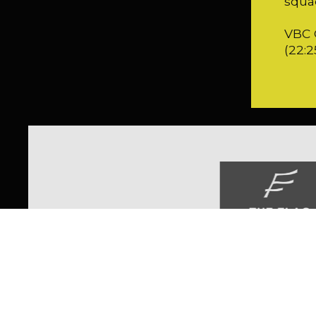
squad
VBC 
(22:2