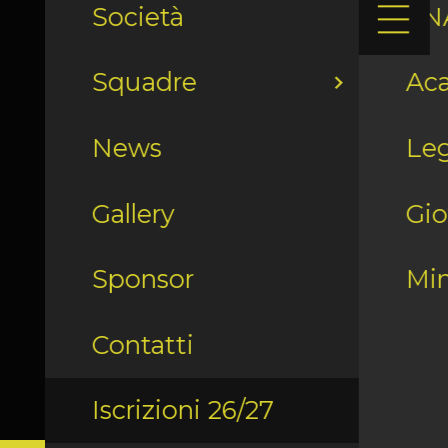
Società
LN
Squadre
Ac
News
Leg
Gallery
Gio
Sponsor
Min
Contatti
Iscrizioni 26/27