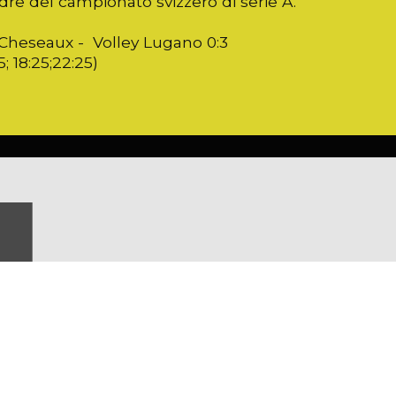
re del campionato svizzero di serie A.
Cheseaux - Volley Lugano 0:3
5; 18:25;22:25)