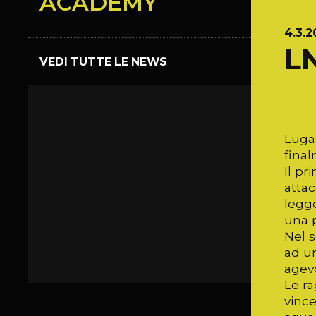
ACADEMY
4.3.2
L
VEDI TUTTE LE NEWS
Lugan
final
Il p
atta
legge
una p
Nel s
ad un
agevo
Le ra
vince