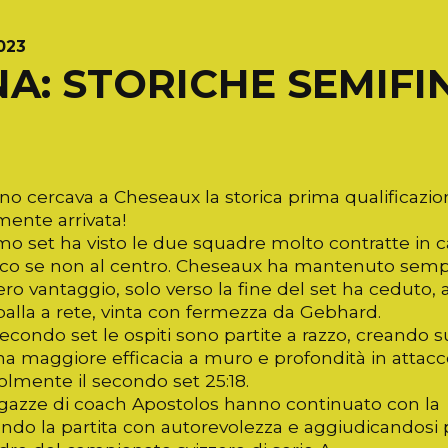
023
NA: STORICHE SEMIFI
o cercava a Cheseaux la storica prima qualificazione
mente arrivata!
rimo set ha visto le due squadre molto contratte i
cco se non al centro. Cheseaux ha mantenuto sempre 
ro vantaggio, solo verso la fine del set ha ceduto,
alla a rete, vinta con fermezza da Gebhard.
econdo set le ospiti sono partite a razzo, creando
a maggiore efficacia a muro e profondità in attacco
lmente il secondo set 25:18.
gazze di coach Apostolos hanno continuato con la gi
ndo la partita con autorevolezza e aggiudicandosi p