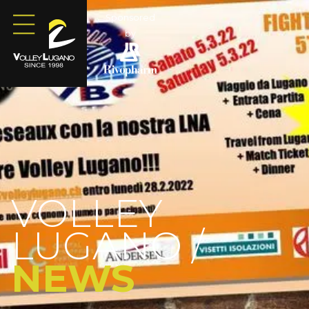
Sponsored
by
VOLLEY
LUGANO /
NEWS