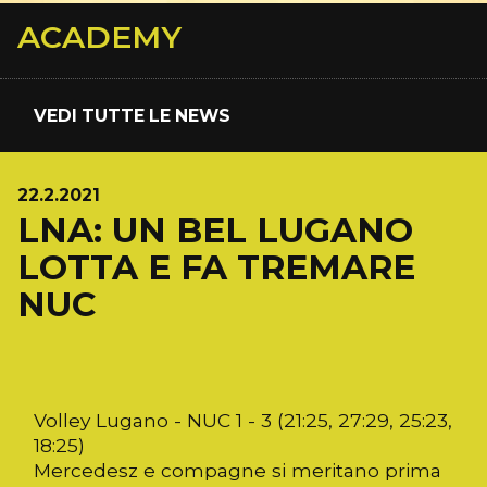
ACADEMY
VEDI TUTTE LE NEWS
22.2.2021
LNA: UN BEL LUGANO
LOTTA E FA TREMARE
NUC
Volley Lugano - NUC 1 - 3 (21:25, 27:29, 25:23,
18:25)
Mercedesz e compagne si meritano prima