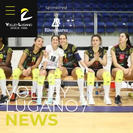
Sponsored
by
VOLLEY
LUGANO /
NEWS