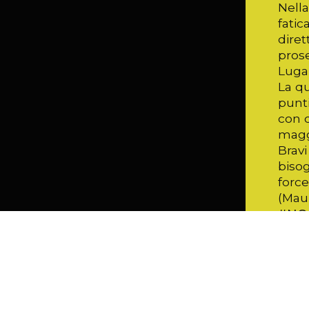
Nella
fatic
diret
prose
Lugan
La qu
punti
con 
maggi
Bravi
bisog
force
(Maur
#NO
#NE