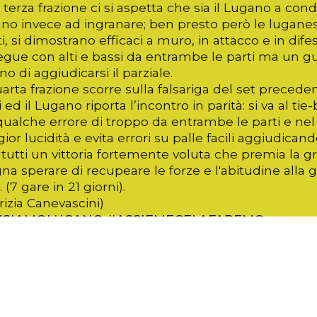
 terza frazione ci si aspetta che sia il Lugano a c
ano invece ad ingranare; ben presto però le luganesi 
ti, si dimostrano efficaci a muro, in attacco e in difes
gue con alti e bassi da entrambe le parti ma un gu
o di aggiudicarsi il parziale.
arta frazione scorre sulla falsariga del set preced
 ed il Lugano riporta l’incontro in parità: si va al tie-
qualche errore di troppo da entrambe le parti e n
or lucidità e evita errori su palle facili aggiudicand
 tutti un vittoria fortemente voluta che premia la grin
na sperare di recupeare le forze e l'abitudine alla
. (7 gare in 21 giorni).
izia Canevascini)
ISIAMOLUGANO
#ASSIEMECELAFAREMO
WSEASON
#FORZARAGAINSIEMETUTTOÈPOSSIB