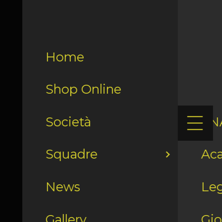
Home
Shop Online
Società
LN
Squadre
Ac
News
Leg
Gallery
Gio