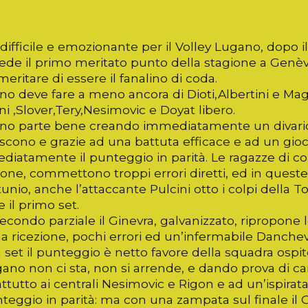
difficile e emozionante per il Volley Lugano, dopo 
de il primo meritato punto della stagione a Genève 
eritare di essere il fanalino di coda.
no deve fare a meno ancora di Dioti,Albertini e Ma
ni ,Slover,Tery,Nesimovic e Doyat libero.
no parte bene creando immediatamente un divario 
scono e grazie ad una battuta efficace e ad un gioc
diatamente il punteggio in parità. Le ragazze di 
ione, commettono troppi errori diretti, ed in quest
tunio, anche l’attaccante Pulcini otto i colpi della
 il primo set.
econdo parziale il Ginevra, galvanizzato, ripropone l
a ricezione, pochi errori ed un’infermabile Danche
set il punteggio è netto favore della squadra ospite
gano non ci sta, non si arrende, e dando prova di c
ttutto ai centrali Nesimovic e Rigon e ad un’ispirat
nteggio in parità: ma con una zampata sul finale il G