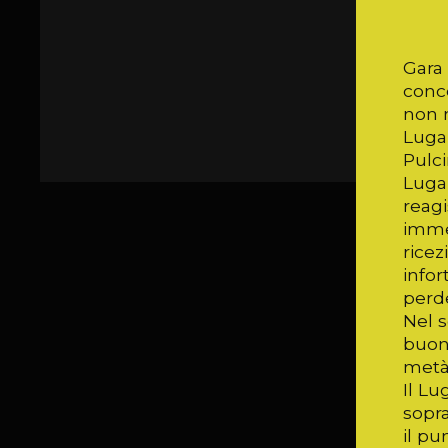
Gara 
conce
non m
Luga
Pulci
Luga
reagi
imme
ricez
infor
perde
Nel s
buon
metà 
Il Lu
sopra
il pu