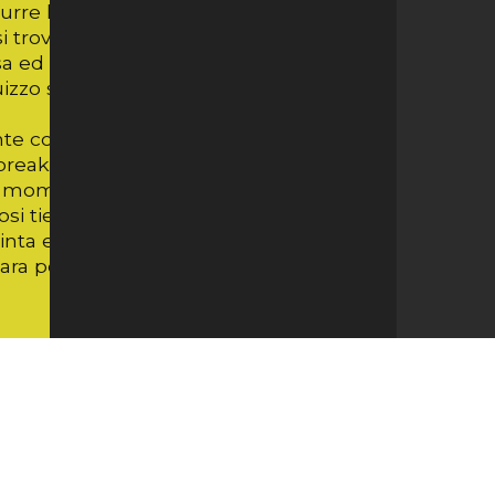
ondurre le danze: Bajde e compagne
trovano stabilità, riducono gli errori
a ed il Ginevra comincia a vacillare. Il set
izzo sul finale di Rigon permette al
ente con Kantor, Slover e Rigon a marcare
break. Il set decisivo scorre sul filo di lana
el momento decisivo il Lugano mostra
osi tie-break, partita e due punti.
ta e il sacrificio di staff e ragazze. Ora
 gara per preaparare un autentico tour de
ILE