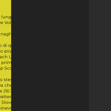
il lungo stop causa Coronavirus, che
Volley che ieri a tratti ha dimostrato di
gnaghi e parte con Bajde,Ammirati,
di qualche punto; le ginevrine
o più ordinato riportano
coach Lacerda accusano problemi in
e prime fasi di gioco perdono, causa
 Top Scorer bulgara Dancheva il Lugano
o stesso tipo di gioco: battuta efficace,
va che da prima linea non perdona. A
 (16:7).
arattere, punto dopo punto, grazie
a Slover, colma l’enorme divario e riporta
inevra si aggiudica però il set.