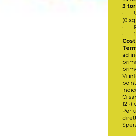
3 to
· U16
(8 s
· Pr
· 1a 
Cost
Term
ad in
prima
prime
Vi in
point
indic
Ci sa
12.-)
Per u
dire
Spera