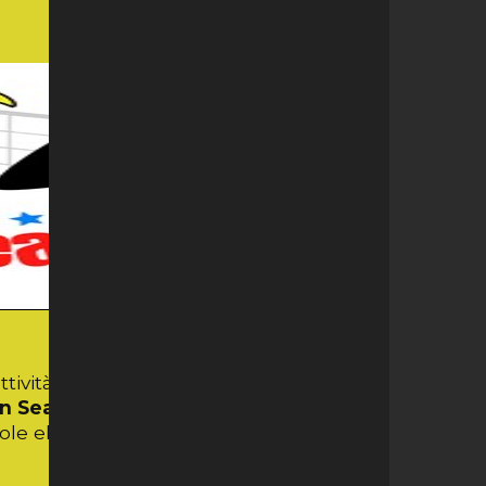
attività per la stagione 2023-2024.
n Season Cup
che si svolgerà presso le
cuole elementari di Lambertenghi