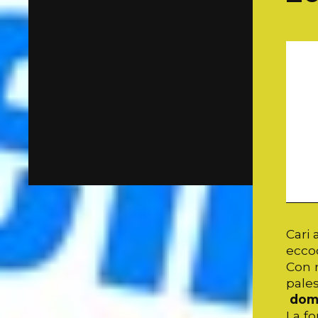
Cari 
eccoc
Con m
pale
dom
La fo