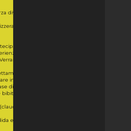
 divisione italiana, terza lega svizzera;
izzera;(8 squadre)
partecipare non aspettate troppo a lungo
sperienza maturata negli anni, sempre
. Verranno prese in considerazione le
ttamente in loco al vostro arrivo all'Info
agare in anticipo sarà nostra premura
se di iscrizione.
 bibita + piccolo dessert) (CHF 12.- / Euro
stra (claude-dani@bluewin.ch) oppure
ida estate.