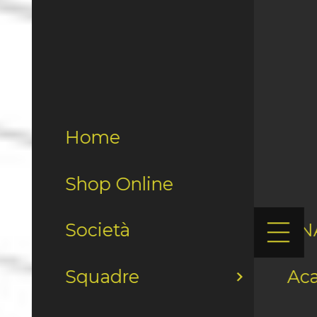
Home
Shop Online
Società
LN
Squadre
Ac