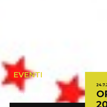
VOLLEY
LUGANO 
EVENTI
24.7
O
VEDI TUTTE LE NEWS
20