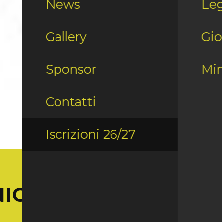
News
Leg
Gallery
Gio
Sponsor
Min
Contatti
Iscrizioni 26/27
ICA 1 OTTOBRE