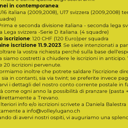
rnei in contemporanea
:
 italiana (2009,2008), U17 svizzera (2009,2008) terza
quadre)
ima e seconda divisione italiana - seconda lega sv
Lega svizzera -Serie D italiana. (4 squadre)
o iscrizione
: 120 CHF (120 Euro)per squadra
ine iscrizione
11.9.2023
. Se siete intenzionati a 
oltrare la vostra richiesta perché sulla base dell'e
 siamo costretti a chiudere le iscrizioni in anticipo
 20 iscrizioni pervenute.
formiamo inoltre che potrete saldare l'iscrizione dire
 sia in contanti, sia via twint; se preferite invece p
arvi i dettagli del nostro conto corrente postale in fa
rà come ogni anno la possibilità di pranzare (pasta +
 direttamente a Trevano.
lteriori info e/o iscrizioni scrivete a Daniela Bale
ttamente a info@volleylugano.ch
ndo di avervi nostri ospiti, vi auguriamo una splend