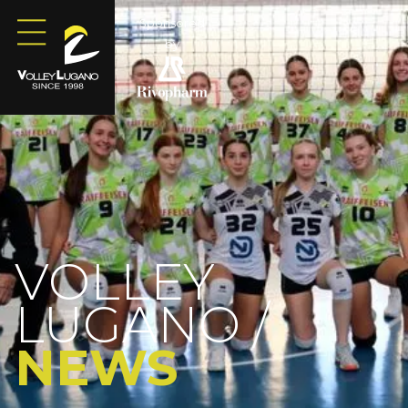
Sponsored
by
VOLLEY
LUGANO /
NEWS