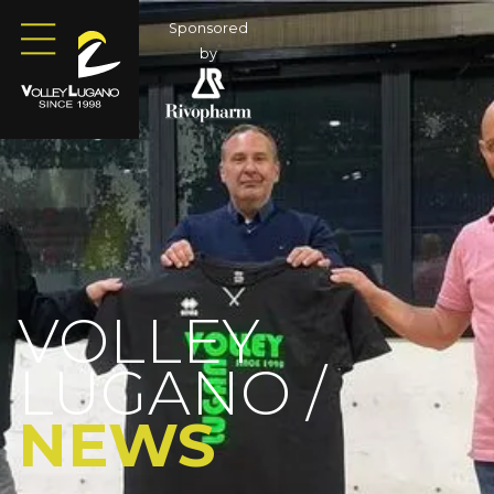
Sponsored
by
VOLLEY
LUGANO /
NEWS