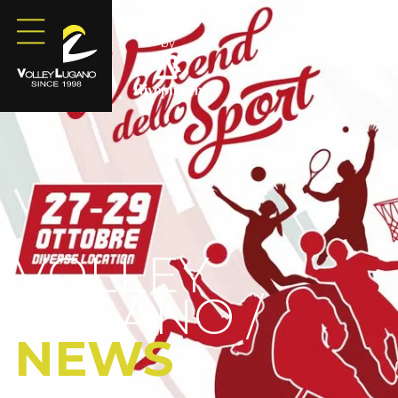
Sponsored
by
VOLLEY
LUGANO /
NEWS