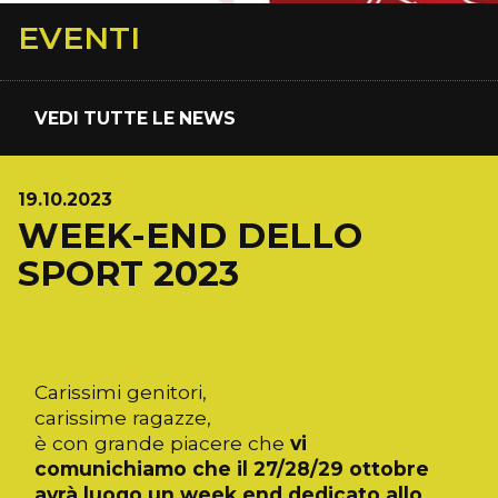
EVENTI
VEDI TUTTE LE NEWS
19.10.2023
WEEK-END DELLO
SPORT 2023
Carissimi genitori,
carissime ragazze,
è con grande piacere che
vi
comunichiamo che il 27/28/29 ottobre
avrà luogo un week end dedicato allo